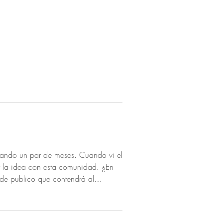
neando un par de meses. Cuando vi el
la idea con esta comunidad. ¿En
 de publico que contendrá al
tes y Informática. Tendrá una
 escrito y también digital por
mbia) y resúmenes compartidos en