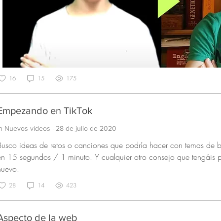
16
15
175
Empezando en TikTok
In Nuevos vídeos
·
28 de julio de 2020
Busco ideas de retos o canciones que podría hacer con temas de b
en 15 segundos / 1 minuto. Y cualquier otro consejo que tengáis
nuevo.
28
14
423
Aspecto de la web