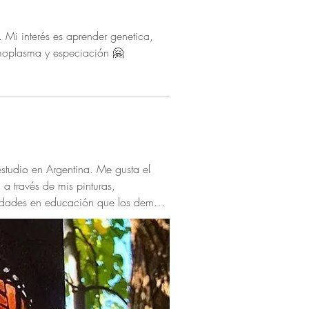
. Mi interés es aprender genetica,
rmoplasma y especiación 🤗
studio en Argentina. Me gusta el
 a través de mis pinturas,
nidades en educación que los demás,
 a tus vídeos aprobé mis exámenes.