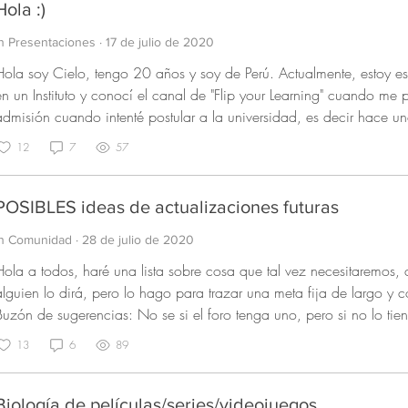
otras comunidades, links de otras paginas Web y canales de Youtube
Hola :)
sobretodo aprenda. Tendrá mini juegos, numerosas imágenes, clips de audio y
In Presentaciones
·
17 de julio de 2020
similitudes a Microsoft Encarta pero con una mejor construcción, res
ecomendaciones de búsqueda y obviamente información actualizada. todo esto con el fin 
ola soy Cielo, tengo 20 años y soy de Perú. Actualmente, estoy estudiando Tecnologías Ambientales
visitante aprenda de una forma mas rápida, aprenderás de gente q
en un Instituto y conocí el canal de "Flip your Learning" cuando m
resumida y efectiva lo que quieres estudiar, te ahorrarás el tiempo d
dmisión cuando intenté postular a la universidad, es decir hace unos 3 años 
ormatos aburridos y poco atractivos a la vista. Quiero mejorar este proyecto, aun le queda mucho
parece que el contenido es muy bueno y me ayudó mucho. Estoy m
12
7
57
trabajo, necesito mejorar la idea. Tengo toda la información necesar
en esa comunidad. Gracias Leonel ! :) 💙
seguro que valga la pena hacerlo realidad... 
POSIBLES ideas de actualizaciones futuras
In Comunidad
·
28 de julio de 2020
Hola a todos, haré una lista sobre cosa que tal vez necesitaremos, c
alguien lo dirá, pero lo hago para trazar una meta fija de largo y
Buzón de sugerencias: No se si el foro tenga uno, pero si no lo ti
la pagina principal no este llenas de sugerencias, es solo para qu
13
6
89
Sección de Noticias: OPCIONAL - tener cada lunes una agenda inf
genda de actividades hecho durante la semana. Parche de Actualización: si la pagina tenga alguna
actualización, seria genial publicar los cambios y que la comunida
Biología de películas/series/videojuegos