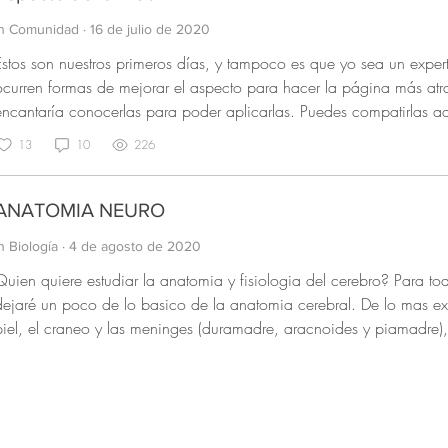
In Comunidad
·
16 de julio de 2020
Estos son nuestros primeros días, y tampoco es que yo sea un experto en 
ocurren formas de mejorar el aspecto para hacer la página más atract
encantaría conocerlas para poder aplicarlas. Puedes compatirlas aq
13
10
226
ANATOMIA NEURO
n Biología
·
4 de agosto de 2020
uien quiere estudiar la anatomia y fisiologia del cerebro? Para todos aquellos que les interesa, les
dejaré un poco de lo basico de la anatomia cerebral. De lo mas ext
piel, el craneo y las meninges (duramadre, aracnoides y piamadre), s
la duramadre se divide en duramadre periostica y meningea, esta m
aracnoides, la cual tiene una porcion subaracnoidea que es por ac
es importante decir que esta zona no tiene irrigacion(vasos sangui
tiene un estrecho contacto con la corteza cerebral y se ajusta a su 