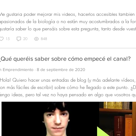
n Biología
·
17 de julio de 2020
Me gustaría poder mejorar mis vídeos, hacerlos accesibles tambié
apasionados de la biología o no están muy acostumbrados a la fo
gustaría saber lo que pensáis sobre esta pregunta, tanto desde vue
ella como cuando se la habéis explicado a otras personas.
15
20
848
¿Qué queréis saber sobre cómo empecé el canal?
In Emprendimiento
·
8 de septiembre de 2020
¡Hola! Quiero hacer unas entradas de blog (y más adelante vídeos
son más fáciles de escribir) sobre cómo he llegado a este punto. ¿
Tengo ideas, pero tal vez no haya pensado en algo que vosotros quer
portunidad para conseguir que lo incluya 😉. Si pensáseis en empezar un proyecto parecido, ya sea
porque tenga que ver con la educación, o la divulgación, o YouTube
erríais saber de antemano? Pronto voy a empezar un canal en inglés, y también quiero poder hacer
un balance de lo que he aprendido en estos últimos 5 años para v
efectivo. Espero vuestras respuestas. Nos vemos pronto 😃