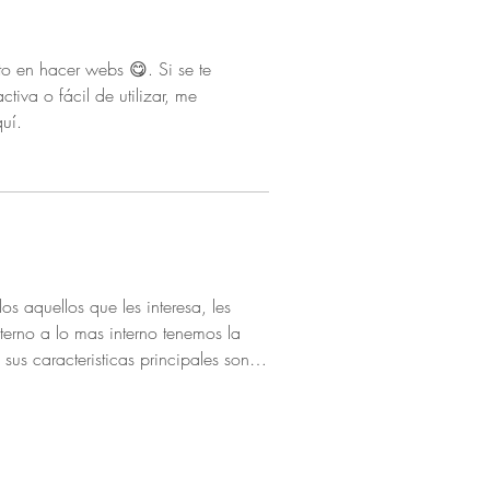
hacer webs 😋. Si se te
iva o fácil de utilizar, me
uí.
erno a lo mas interno tenemos la
us caracteristicas principales son,
eninge es la mas dura; luego la
á que pasa liquido cefalorraquideo,
neos), la piamadre es la capa que
forma