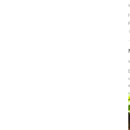
crecien
I