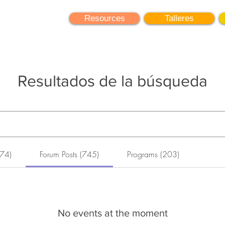
earning
Resources
Talleres
Resultados de la búsqueda
(74)
Forum Posts (745)
Programs (203)
745 results found with an empty search
¿Qué hace a la Biología difícil?
No events at the moment