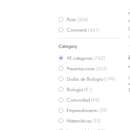
I
All types
(
745
)
Posts
(
304
)
Comments
(
441
)
Category
All categories
(
742
)
Presentaciones
(
262
)
Dudas de Biología
(
199
)
Biología
(
81
)
o
Comunidad
(
69
)
Emprendimiento
(
39
)
qu
Matemáticas
(
33
)