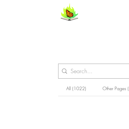
FlipYourL
All (1022)
Other Pages 
Filter by
Type