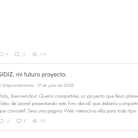
9
12
214
SIDIZ, mi futuro proyecto.
In Emprendimiento
·
17 de julio de 2020
Hola, bienvenidos! Quería compartirles un proyecto que llevo pla
vídeo de Leonel presentando este Foro decidí que debería compartir 
que consiste? Sera una pagina Web interactiva ella para todo tipo
principio información sobre Matemáticas, física, Química, Bellas Ar
15
8
150
recopilación de resúmenes de estas cinco áreas del saber en formato
estudiantes de una de las mejores Universidades de mi país (Colo