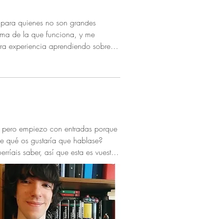
n para quienes no son grandes
rma de la que funciona, y me
stra experiencia aprendiendo sobre
, pero empiezo con entradas porque
De qué os gustaría que hablase?
ríais saber, así que esta es vuestra
, o internet en general... ¿Qué
er si eso me ayuda a ser más