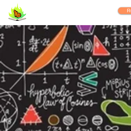
FlipYourLearning
R