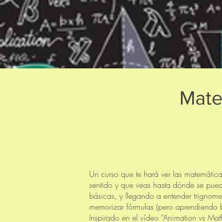
Mate
Un curso que te hará ver las matemática
sentido y que veas hasta dónde se pued
básicas, y llegando a entender trignometr
memorizar fórmulas (pero aprendiendo ba
Inspirado en el vídeo "Animation vs Mat