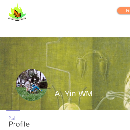
FlipYourLearning
R
A. Yin WM
+
4
Perfil
Profile