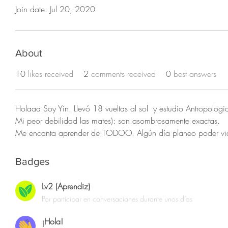
Join date: Jul 20, 2020
About
10
likes received
2
comments received
0
best answers
Holaaa Soy Yin. Llevó 18 vueltas al sol  y estudio Antropologia
Mi peor debilidad las mates): son asombrosamente exactas.
Me encanta aprender de TODOO. Algún día planeo poder via
Badges
Lv2 (Aprendiz)
Por participar en conversaciones durante unos días
¡Hola!